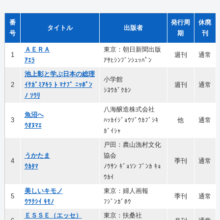
番
発行周
休廃
タイトル
出版者
号
期
刊
ＡＥＲＡ
東京：朝日新聞出版
1
週刊
通常
ｱｴﾗ
ｱｻﾋｼﾝﾌﾞﾝｼｭｯﾊﾟﾝ
池上彰と学ぶ日本の総理
小学館
2
ｲｹｶﾞﾐｱｷﾗ ﾄ ﾏﾅﾌﾞ ﾆｯﾎﾟﾝ
週刊
通常
ｼﾖｳｶﾞｸｶﾝ
ﾉ ｿｳﾘ
八海醸造株式会社
魚沼へ
3
ﾊｯｶｲｼﾞｮｳｿﾞｳｶﾌﾞｼｷ
他
通常
ｳｵﾇﾏｴ
ｶﾞｲｼｬ
戸田：農山漁村文化
うかたま
協会
4
季刊
通常
ｳｶﾀﾏ
ﾉｳｻﾝ ｷﾞｮｿﾝ ﾌﾞﾝｶ ｷｮ
ｳｶｲ
美しいキモノ
東京：婦人画報
5
季刊
通常
ｳﾂｸｼｲ ｷﾓﾉ
ﾌｼﾞﾝｶﾞﾎｳ
ＥＳＳＥ（エッセ）
東京：扶桑社