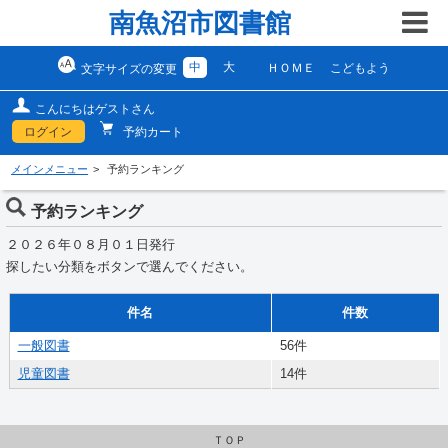
南魚沼市図書館
中
大
ＨＯＭＥ
こどもよう
文字サイズの変更
こんにちはゲストさん
ログイン
予約カート
メインメニュー
予約ランキング
予約ランキング
２０２６年０８月０１日発行
探したい分類をボタンで選んでください。
件名
件数
一般図書
56件
児童図書
14件
ＴＯＰ